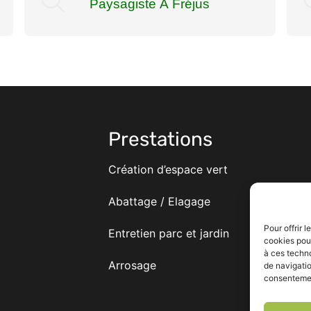
Paysagiste À Fréjus
Prestations
Création d’espace vert
Abattage / Elagage
Pour offrir 
Entretien parc et jardin
cookies pour
à ces techn
Arrosage
de navigatio
consentement