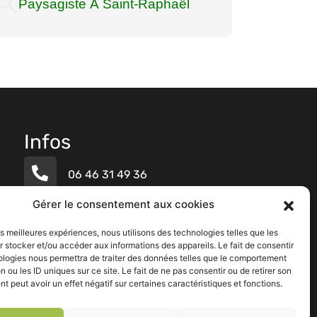
Paysagiste À Saint-Raphaël
Pay
Infos
06 46 31 49 36
24 Rue Albert Calmette
Gérer le consentement aux cookies
83480 Puget-sur-Argens
les meilleures expériences, nous utilisons des technologies telles que les
lundi au vendredi :
 stocker et/ou accéder aux informations des appareils. Le fait de consentir
08h-12h | 13h-17h
ologies nous permettra de traiter des données telles que le comportement
n ou les ID uniques sur ce site. Le fait de ne pas consentir ou de retirer son
 peut avoir un effet négatif sur certaines caractéristiques et fonctions.