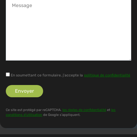
Message
En soumettant ce formulaire, j'accepte la
politique de confidentialité
Ce site est protégé par reCAPTCHA.
les règles de confidentialité
et
les
conditions d'utilisation
de Google s'appliquent.